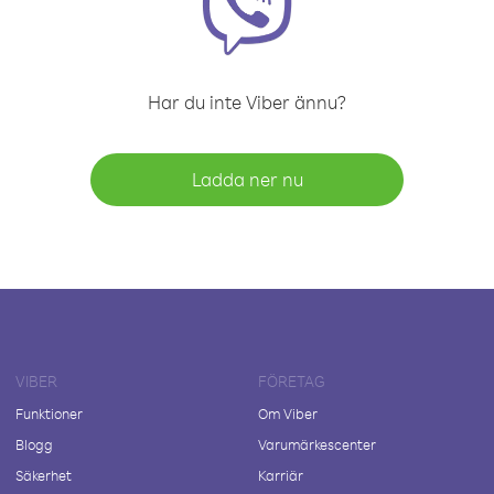
Har du inte Viber ännu?
Ladda ner nu
VIBER
FÖRETAG
Funktioner
Om Viber
Blogg
Varumärkescenter
Säkerhet
Karriär