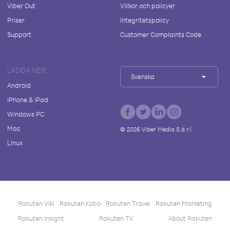
Viber Out
Villkor och policyer
Priser
Integritetspolicy
Support
Customer Complaints Code
LADDA NER
Svenska
Android
iPhone & iPad
Windows PC
Mac
©
2026
Viber Media S.à r.l.
Linux
Rakuten Viki
Rakuten Kobo
Rakuten Travel
Rakuten Marketing
Rakuten Insight
Rakuten TV
About Rakuten