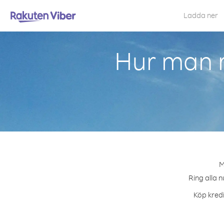
Ladda ner
Hur man r
M
Ring alla n
Köp kredi