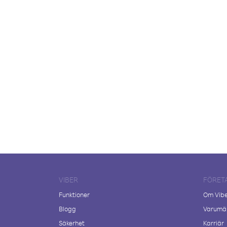
VIBER
FÖRET
Funktioner
Om Vib
Blogg
Varumär
Säkerhet
Karriär