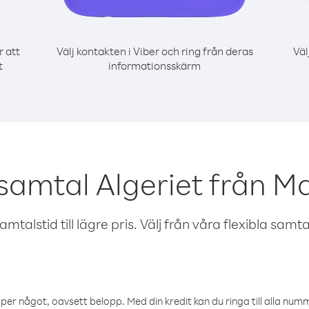
r att
Välj kontakten i Viber och ring från deras
Väl
t
informationsskärm
samtal Algeriet från M
talstid till lägre pris. Välj från våra flexibla samtals
öper något, oavsett belopp. Med din kredit kan du ringa till alla numme