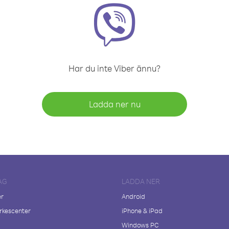
Har du inte Viber ännu?
Ladda ner nu
AG
LADDA NER
er
Android
kescenter
iPhone & iPad
Windows PC