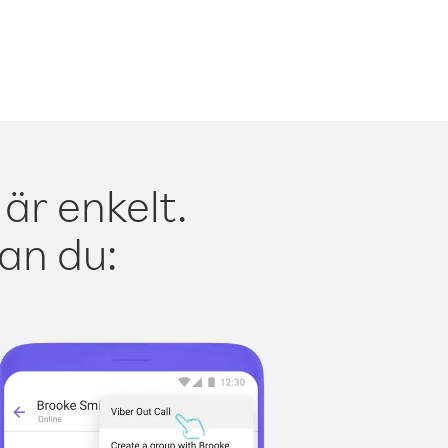
är enkelt.
kan du: