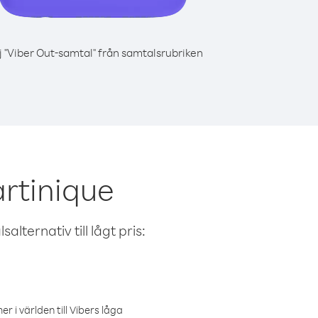
j "Viber Out-samtal" från samtalsrubriken
artinique
alternativ till lågt pris:
r i världen till Vibers låga