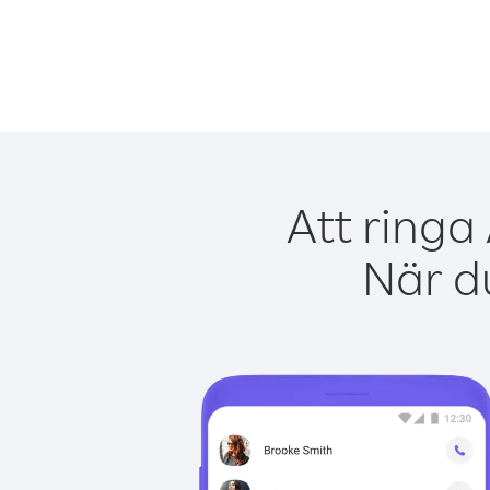
Att ringa
När du