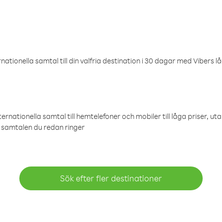
ationella samtal till din valfria destination i 30 dagar med Vibers lå
ternationella samtal till hemtelefoner och mobiler till låga priser, ut
samtalen du redan ringer
Sök efter fler destinationer