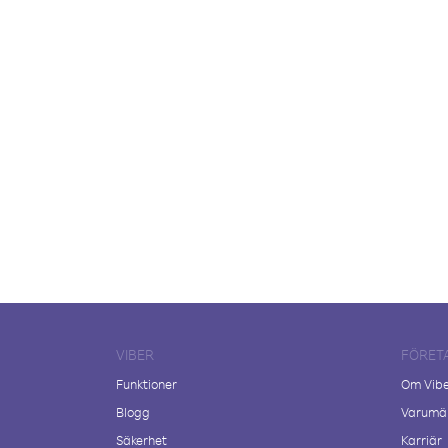
VIBER
FÖRET
Funktioner
Om Vib
Blogg
Varumär
Säkerhet
Karriär