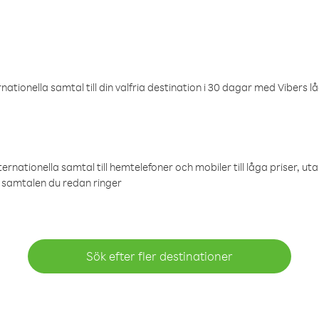
ationella samtal till din valfria destination i 30 dagar med Vibers lå
ternationella samtal till hemtelefoner och mobiler till låga priser, ut
samtalen du redan ringer
Sök efter fler destinationer