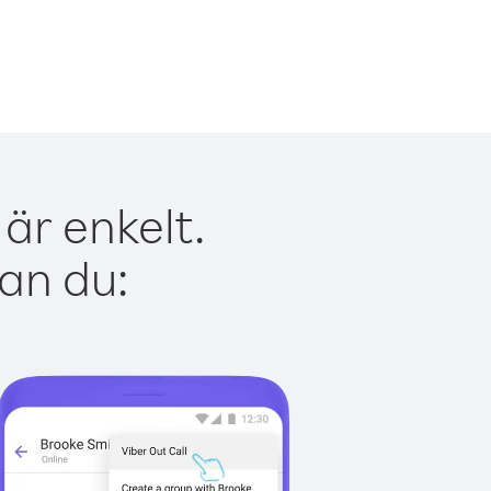
är enkelt.
kan du: