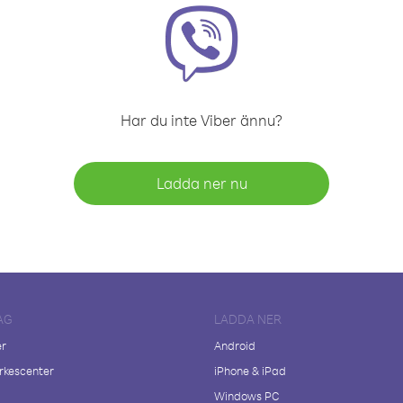
Har du inte Viber ännu?
Ladda ner nu
AG
LADDA NER
er
Android
kescenter
iPhone & iPad
Windows PC