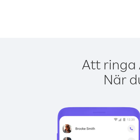
Att ringa
När du