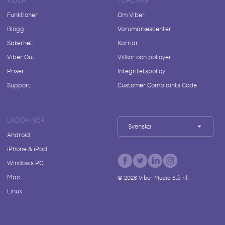
Funktioner
Om Viber
Blogg
Varumärkescenter
Säkerhet
Karriär
Viber Out
Villkor och policyer
Priser
Integritetspolicy
Support
Customer Complaints Code
LADDA NER
Svenska
Android
iPhone & iPad
Windows PC
Mac
©
2026
Viber Media S.à r.l.
Linux