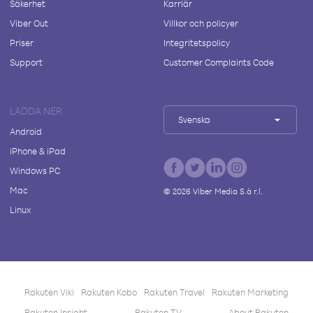
Säkerhet
Karriär
Viber Out
Villkor och policyer
Priser
Integritetspolicy
Support
Customer Complaints Code
LADDA NER
Svenska
Android
iPhone & iPad
Windows PC
Mac
©
2026
Viber Media S.à r.l.
Linux
Rakuten Viki
Rakuten Kobo
Rakuten Travel
Rakuten Marketing
Rakuten Insight
Rakuten TV
About Rakuten