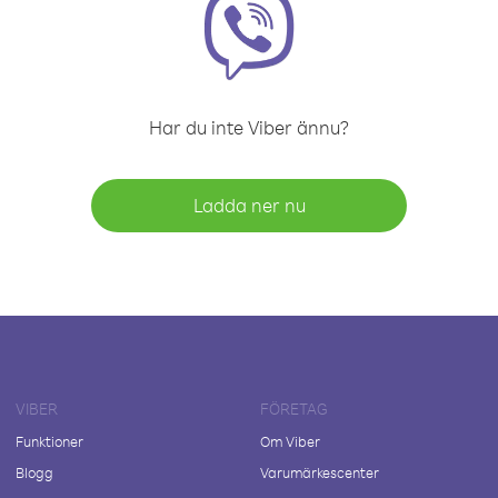
Har du inte Viber ännu?
Ladda ner nu
VIBER
FÖRETAG
Funktioner
Om Viber
Blogg
Varumärkescenter