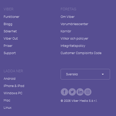
VIBER
FÖRETAG
Funktioner
Om Viber
Blogg
Varumärkescenter
Säkerhet
Karriär
Viber Out
Villkor och policyer
Priser
Integritetspolicy
Support
Customer Complaints Code
LADDA NER
Svenska
Android
iPhone & iPad
Windows PC
Mac
©
2026
Viber Media S.à r.l.
Linux