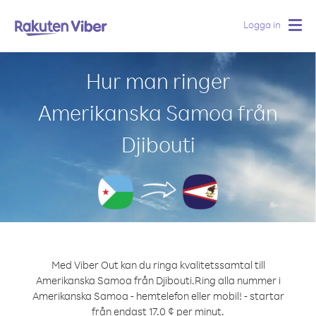
Logga in
Togg
navig
Hur man ringer
Amerikanska Samoa från
Djibouti
Med Viber Out kan du ringa kvalitetssamtal till
Amerikanska Samoa från Djibouti.
Ring alla nummer i
Amerikanska Samoa - hemtelefon eller mobil! - startar
från endast 17.0 ¢ per minut.