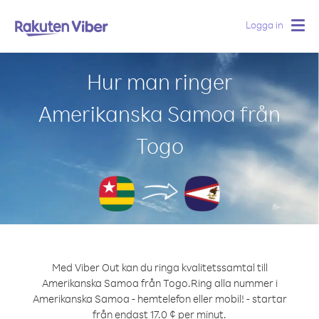
Logga in
Togg
navig
Hur man ringer
Amerikanska Samoa från
Togo
Med Viber Out kan du ringa kvalitetssamtal till
Amerikanska Samoa från Togo.
Ring alla nummer i
Amerikanska Samoa - hemtelefon eller mobil! - startar
från endast 17.0 ¢ per minut.