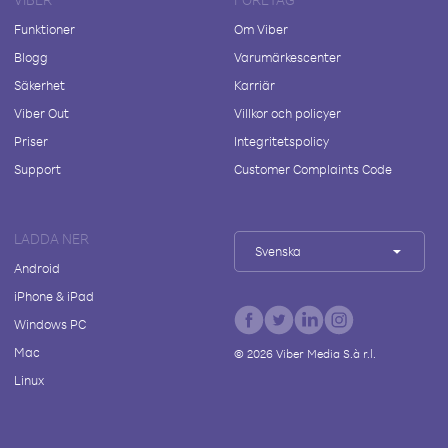
Funktioner
Om Viber
Blogg
Varumärkescenter
Säkerhet
Karriär
Viber Out
Villkor och policyer
Priser
Integritetspolicy
Support
Customer Complaints Code
LADDA NER
Svenska
Android
iPhone & iPad
Windows PC
Mac
©
2026
Viber Media S.à r.l.
Linux