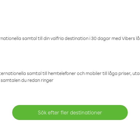
ationella samtal till din valfria destination i 30 dagar med Vibers lå
ternationella samtal till hemtelefoner och mobiler till låga priser, ut
samtalen du redan ringer
Sök efter fler destinationer