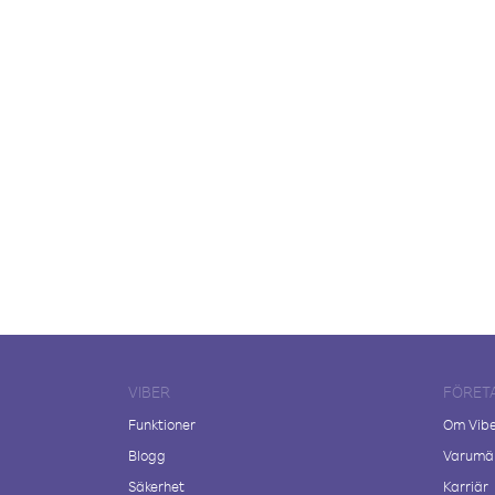
VIBER
FÖRET
Funktioner
Om Vib
Blogg
Varumär
Säkerhet
Karriär