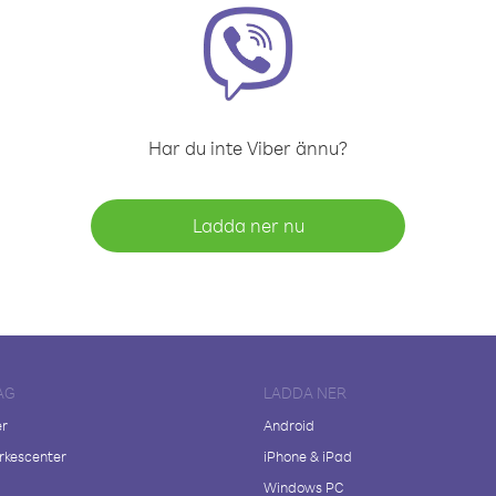
Har du inte Viber ännu?
Ladda ner nu
AG
LADDA NER
er
Android
kescenter
iPhone & iPad
Windows PC