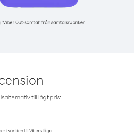
j "Viber Out-samtal" från samtalsrubriken
scension
alternativ till lågt pris:
r i världen till Vibers låga