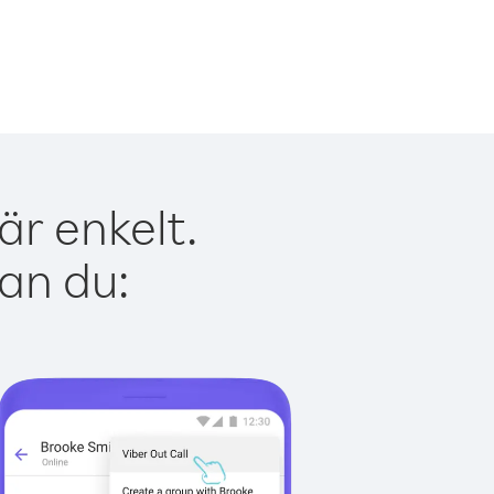
är enkelt.
kan du: