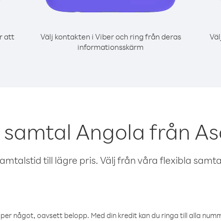
r att
Välj kontakten i Viber och ring från deras
Väl
informationsskärm
 samtal Angola från A
talstid till lägre pris. Välj från våra flexibla samtals
öper något, oavsett belopp. Med din kredit kan du ringa till alla numme