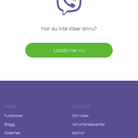
Har du inte Viber ännu?
Ladda ner nu
VIBER
FÖRETAG
Funktioner
Om Viber
Blogg
Varumärkescenter
Säkerhet
Karriär