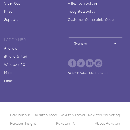
Viber Out
Villkor och policyer
Priser
Integritetspolicy
Support
Customer Complaints Code
LADDA NER
Svenska
Android
iPhone & iPad
Windows PC
Mac
©
2026
Viber Media S.à r.l.
Linux
Rakuten Viki
Rakuten Kobo
Rakuten Travel
Rakuten Marketing
Rakuten Insight
Rakuten TV
About Rakuten