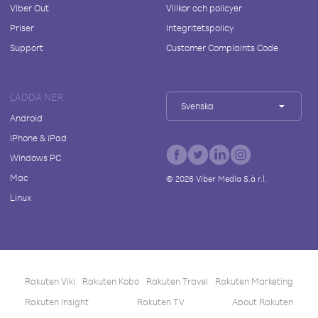
Viber Out
Villkor och policyer
Priser
Integritetspolicy
Support
Customer Complaints Code
LADDA NER
Svenska
Android
iPhone & iPad
Windows PC
Mac
©
2026
Viber Media S.à r.l.
Linux
Rakuten Viki
Rakuten Kobo
Rakuten Travel
Rakuten Marketing
Rakuten Insight
Rakuten TV
About Rakuten