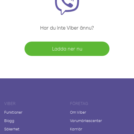
Har du inte Viber ännu?
Ladda ner nu
VIBER
FÖRETAG
Funktioner
Om Viber
Blogg
Varumärkescenter
Säkerhet
Karriär