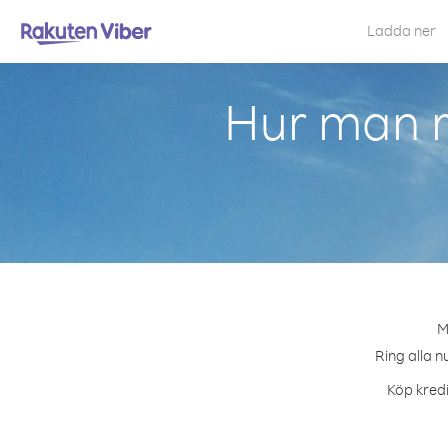
Ladda ner
Hur man r
M
Ring alla n
Köp kredi