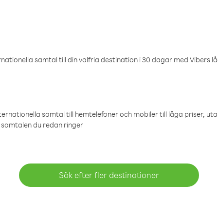
ationella samtal till din valfria destination i 30 dagar med Vibers lå
ternationella samtal till hemtelefoner och mobiler till låga priser, ut
samtalen du redan ringer
Sök efter fler destinationer