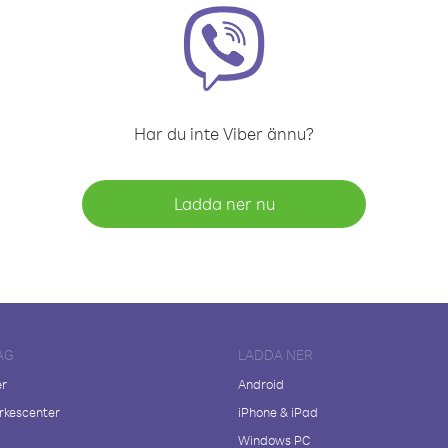
Har du inte Viber ännu?
Ladda ner nu
AG
LADDA NER
er
Android
kescenter
iPhone & iPad
Windows PC