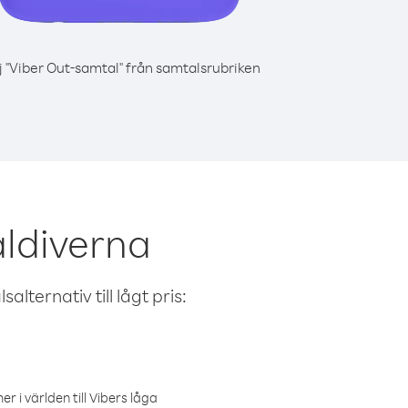
j "Viber Out-samtal" från samtalsrubriken
aldiverna
alternativ till lågt pris:
r i världen till Vibers låga