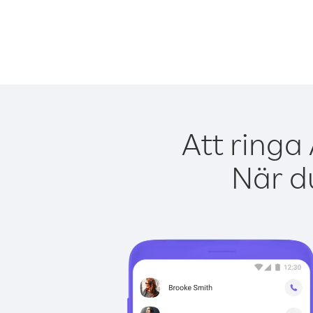
Att ringa
När du