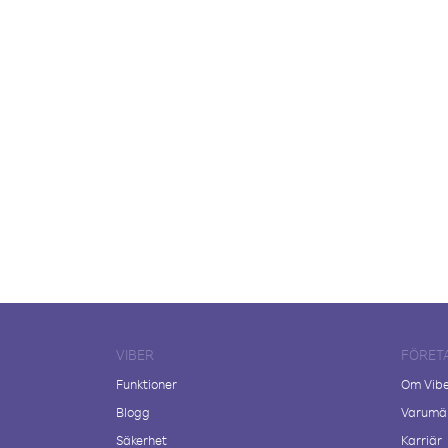
VIBER
FÖRET
Funktioner
Om Vib
Blogg
Varumär
Säkerhet
Karriär