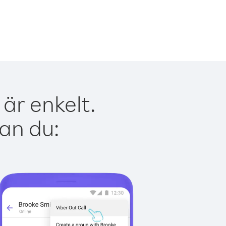
är enkelt.
kan du: