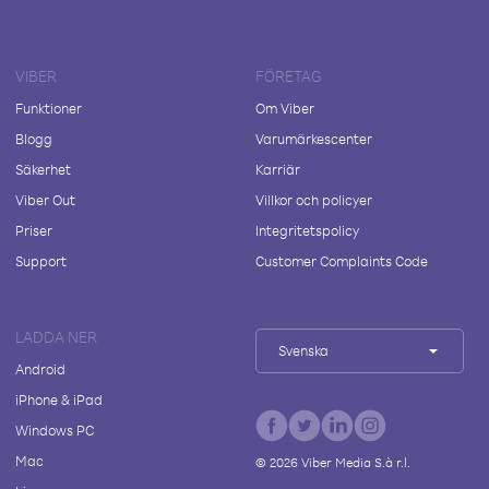
VIBER
FÖRETAG
Funktioner
Om Viber
Blogg
Varumärkescenter
Säkerhet
Karriär
Viber Out
Villkor och policyer
Priser
Integritetspolicy
Support
Customer Complaints Code
LADDA NER
Svenska
Android
iPhone & iPad
Windows PC
Mac
©
2026
Viber Media S.à r.l.