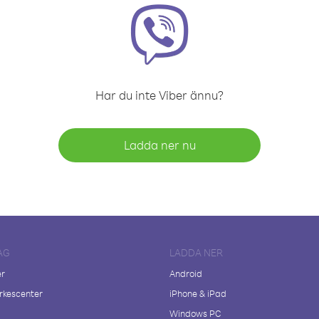
Har du inte Viber ännu?
Ladda ner nu
AG
LADDA NER
er
Android
kescenter
iPhone & iPad
Windows PC