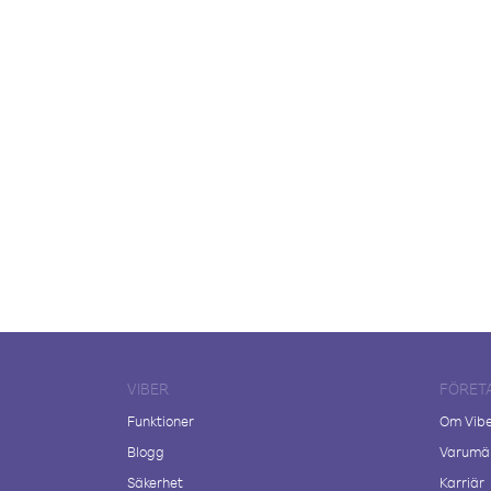
VIBER
FÖRET
Funktioner
Om Vib
Blogg
Varumär
Säkerhet
Karriär