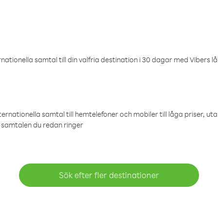
ationella samtal till din valfria destination i 30 dagar med Vibers lå
ternationella samtal till hemtelefoner och mobiler till låga priser, ut
samtalen du redan ringer
Sök efter fler destinationer