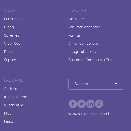
VIBER
FÖRETAG
Funktioner
Om Viber
Blogg
Varumärkescenter
Säkerhet
Karriär
Viber Out
Villkor och policyer
Priser
Integritetspolicy
Support
Customer Complaints Code
LADDA NER
Svenska
Android
iPhone & iPad
Windows PC
Mac
©
2026
Viber Media S.à r.l.
Linux