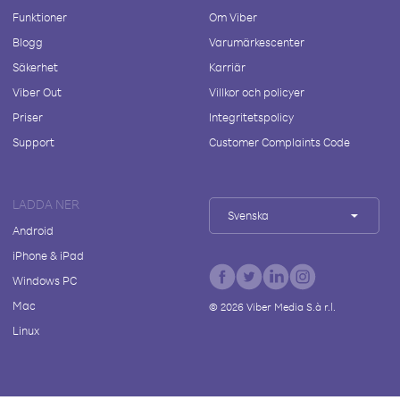
Funktioner
Om Viber
Blogg
Varumärkescenter
Säkerhet
Karriär
Viber Out
Villkor och policyer
Priser
Integritetspolicy
Support
Customer Complaints Code
LADDA NER
Svenska
Android
iPhone & iPad
Windows PC
Mac
©
2026
Viber Media S.à r.l.
Linux