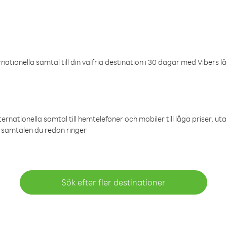
ationella samtal till din valfria destination i 30 dagar med Vibers lå
ternationella samtal till hemtelefoner och mobiler till låga priser, ut
samtalen du redan ringer
Sök efter fler destinationer