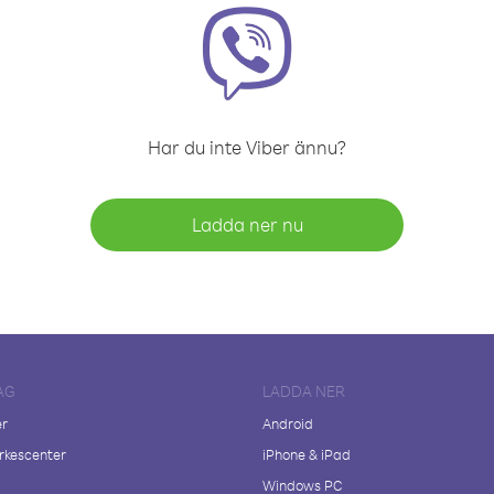
Har du inte Viber ännu?
Ladda ner nu
AG
LADDA NER
er
Android
kescenter
iPhone & iPad
Windows PC