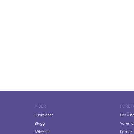
VIBER
FÖRET
Funktioner
Om Vib
Blogg
Varumär
Säkerhet
Karriär