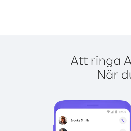
Att ringa 
När du