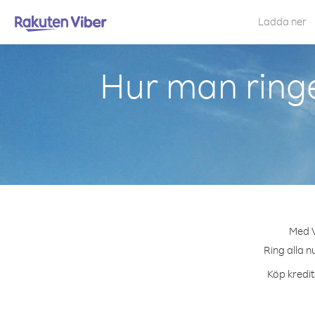
Ladda ner
Hur man ringe
Med V
Ring alla n
Köp kredit