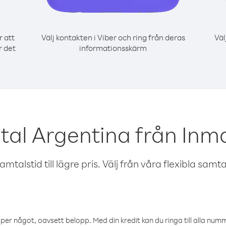
r att
Välj kontakten i Viber och ring från deras
Väl
r det
informationsskärm
al Argentina från Inma
talstid till lägre pris. Välj från våra flexibla samtals
öper något, oavsett belopp. Med din kredit kan du ringa till alla numme