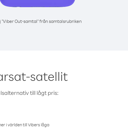
j "Viber Out-samtal" från samtalsrubriken
rsat-satellit
alternativ till lågt pris:
r i världen till Vibers låga