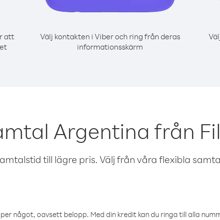
r att
Välj kontakten i Viber och ring från deras
Väl
det
informationsskärm
amtal Argentina från Fi
talstid till lägre pris. Välj från våra flexibla samtals
öper något, oavsett belopp. Med din kredit kan du ringa till alla numme