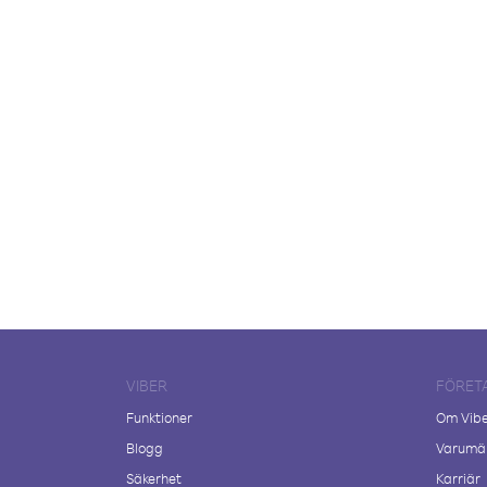
VIBER
FÖRET
Funktioner
Om Vib
Blogg
Varumär
Säkerhet
Karriär