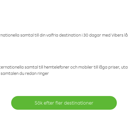
ationella samtal till din valfria destination i 30 dagar med Vibers lå
ternationella samtal till hemtelefoner och mobiler till låga priser, ut
samtalen du redan ringer
Sök efter fler destinationer