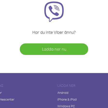
Har du inte Viber ännu?
Ladda ner nu
AG
LADDA NER
er
Android
kescenter
iPhone & iPad
Windows PC