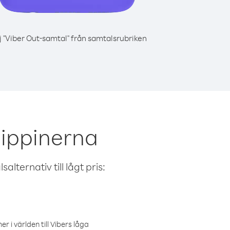
j "Viber Out-samtal" från samtalsrubriken
lippinerna
alternativ till lågt pris:
r i världen till Vibers låga