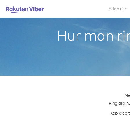
Ladda ner
Hur man rin
Med
Ring alla n
Köp kredit