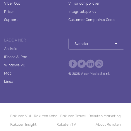
Viber Out
Villkor och policyer
Priser
Integritetspolicy
Support
Customer Complaints Code
LADDA NER
Svenska
Android
iPhone & iPad
Windows PC
Mac
©
2026
Viber Media S.à r.l.
Linux
Rakuten Viki
Rakuten Kobo
Rakuten Travel
Rakuten Marketing
Rakuten Insight
Rakuten TV
About Rakuten