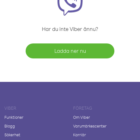
Har du inte Viber ännu?
Ladda ner nu
VIBER
FÖRETAG
Funktioner
Om Viber
Blogg
Varumärkescenter
Säkerhet
Karriär