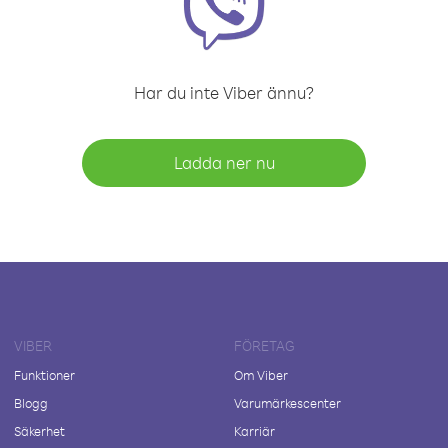
Har du inte Viber ännu?
Ladda ner nu
VIBER
FÖRETAG
Funktioner
Om Viber
Blogg
Varumärkescenter
Säkerhet
Karriär