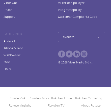
Viber Out
Villkor och policyer
Priser
Integritetspolicy
Support
Customer Complaints Code
LADDA NER
Svenska
Android
iPhone & iPad
Windows PC
Mac
©
2026
Viber Media S.à r.l.
Linux
Rakuten Viki
Rakuten Kobo
Rakuten Travel
Rakuten Marketing
Rakuten Insight
Rakuten TV
About Rakuten