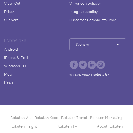
Viber Out
Villkor och policyer
Priser
Integritetspolicy
Support
Customer Complaints Code
LADDA NER
Svenska
Android
iPhone & iPad
Windows PC
Mac
©
2026
Viber Media S.à r.l.
Linux
Rakuten Viki
Rakuten Kobo
Rakuten Travel
Rakuten Marketing
Rakuten Insight
Rakuten TV
About Rakuten