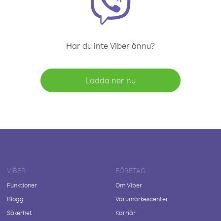
Har du inte Viber ännu?
Ladda ner nu
VIBER
FÖRETAG
Funktioner
Om Viber
Blogg
Varumärkescenter
Säkerhet
Karriär