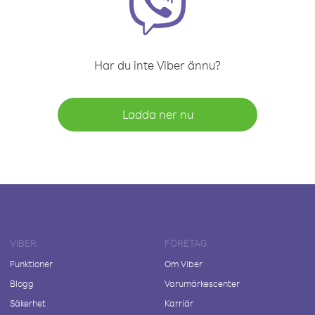
Har du inte Viber ännu?
Ladda ner nu
VIBER
FÖRETAG
Funktioner
Om Viber
Blogg
Varumärkescenter
Säkerhet
Karriär