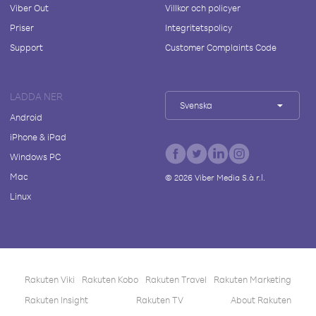
Viber Out
Villkor och policyer
Priser
Integritetspolicy
Support
Customer Complaints Code
LADDA NER
Svenska
Android
iPhone & iPad
Windows PC
Mac
©
2026
Viber Media S.à r.l.
Linux
Rakuten Viki
Rakuten Kobo
Rakuten Travel
Rakuten Marketing
Rakuten Insight
Rakuten TV
About Rakuten