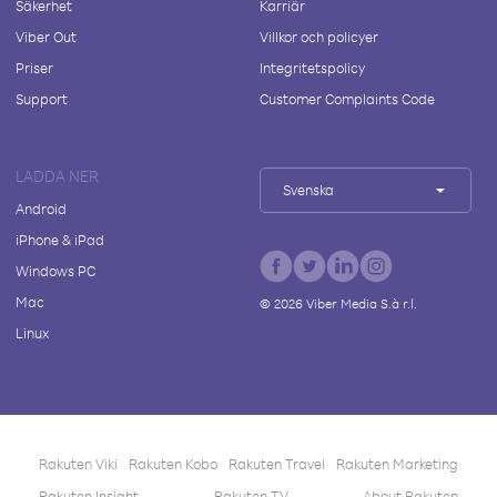
Säkerhet
Karriär
Viber Out
Villkor och policyer
Priser
Integritetspolicy
Support
Customer Complaints Code
LADDA NER
Svenska
Android
iPhone & iPad
Windows PC
Mac
©
2026
Viber Media S.à r.l.
Linux
Rakuten Viki
Rakuten Kobo
Rakuten Travel
Rakuten Marketing
Rakuten Insight
Rakuten TV
About Rakuten