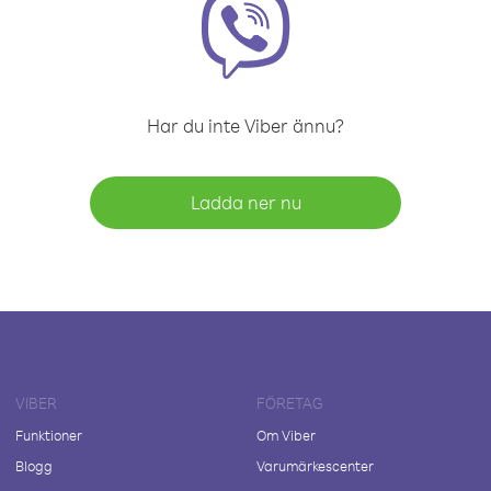
Har du inte Viber ännu?
Ladda ner nu
VIBER
FÖRETAG
Funktioner
Om Viber
Blogg
Varumärkescenter