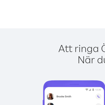
Att ringa 
När du