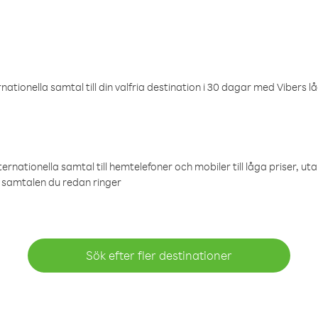
ationella samtal till din valfria destination i 30 dagar med Vibers lå
ternationella samtal till hemtelefoner och mobiler till låga priser, ut
samtalen du redan ringer
Sök efter fler destinationer