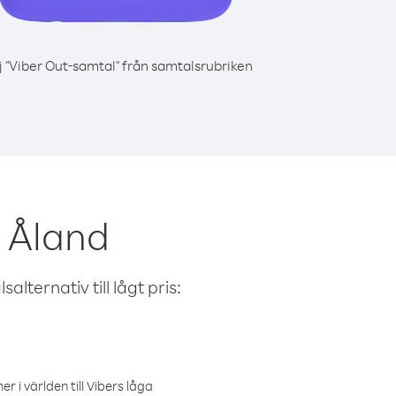
j "Viber Out-samtal" från samtalsrubriken
n Åland
alternativ till lågt pris:
r i världen till Vibers låga