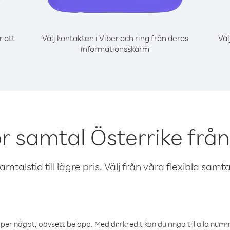
r att
Välj kontakten i Viber och ring från deras
Väl
informationsskärm
r samtal Österrike frå
talstid till lägre pris. Välj från våra flexibla samtals
öper något, oavsett belopp. Med din kredit kan du ringa till alla numme