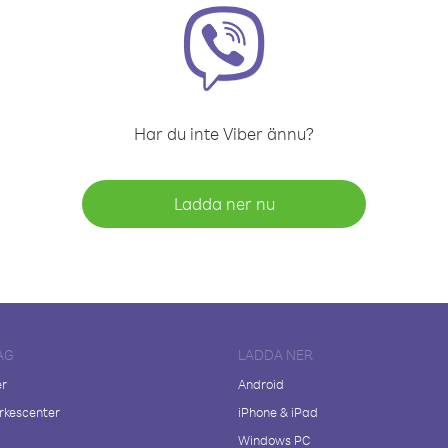
Har du inte Viber ännu?
Ladda ner nu
AG
LADDA NER
er
Android
kescenter
iPhone & iPad
Windows PC