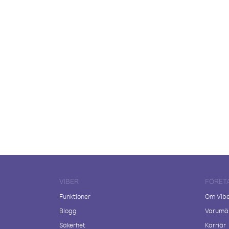
VIBER
FÖRET
Funktioner
Om Vib
Blogg
Varumär
Säkerhet
Karriär