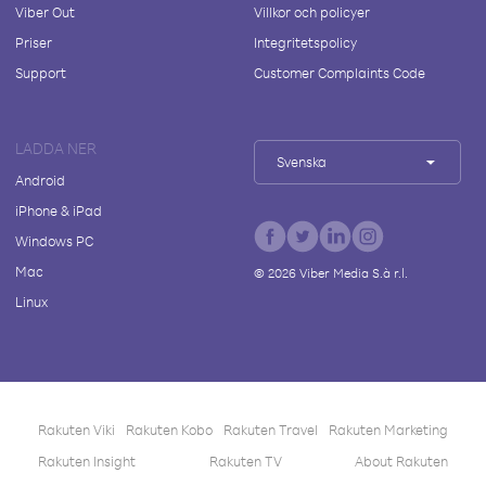
Viber Out
Villkor och policyer
Priser
Integritetspolicy
Support
Customer Complaints Code
LADDA NER
Svenska
Android
iPhone & iPad
Windows PC
Mac
©
2026
Viber Media S.à r.l.
Linux
Rakuten Viki
Rakuten Kobo
Rakuten Travel
Rakuten Marketing
Rakuten Insight
Rakuten TV
About Rakuten