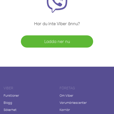
Har du inte Viber ännu?
Ladda ner nu
VIBER
FÖRETAG
Funktioner
Om Viber
Blogg
Varumärkescenter
Säkerhet
Karriär