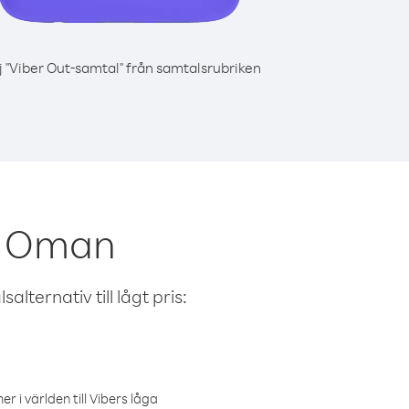
j "Viber Out-samtal" från samtalsrubriken
ån Oman
alternativ till lågt pris:
r i världen till Vibers låga