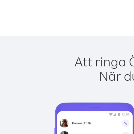
Att ringa 
När du