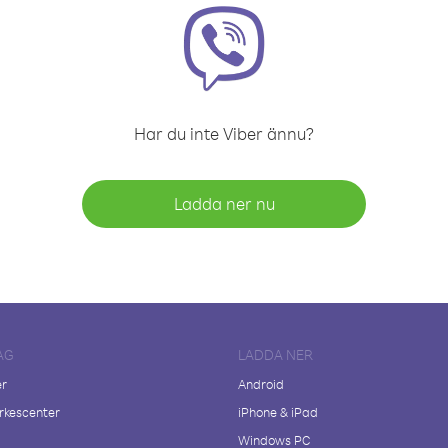
Har du inte Viber ännu?
Ladda ner nu
AG
LADDA NER
er
Android
kescenter
iPhone & iPad
Windows PC