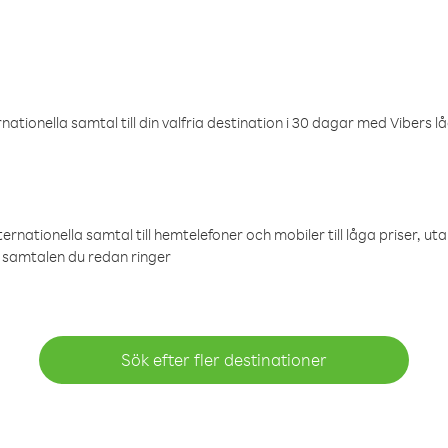
ationella samtal till din valfria destination i 30 dagar med Vibers lå
ternationella samtal till hemtelefoner och mobiler till låga priser, ut
samtalen du redan ringer
Sök efter fler destinationer