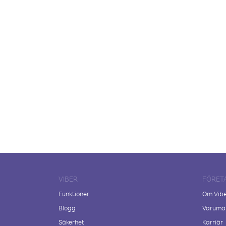
VIBER
FÖRET
Funktioner
Om Vib
Blogg
Varumär
Säkerhet
Karriär