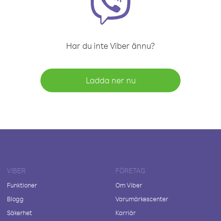
Har du inte Viber ännu?
Ladda ner nu
VIBER
FÖRETAG
Funktioner
Om Viber
Blogg
Varumärkescenter
Säkerhet
Karriär