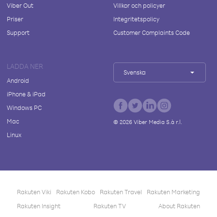
Viber Out
Villkor och policyer
Priser
Integritetspolicy
Support
Customer Complaints Code
LADDA NER
Svenska
Android
iPhone & iPad
Windows PC
Mac
©
2026
Viber Media S.à r.l.
Linux
Rakuten Viki
Rakuten Kobo
Rakuten Travel
Rakuten Marketing
Rakuten Insight
Rakuten TV
About Rakuten