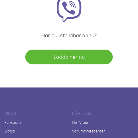
Har du inte Viber ännu?
Ladda ner nu
VIBER
FÖRETAG
Funktioner
Om Viber
Blogg
Varumärkescenter