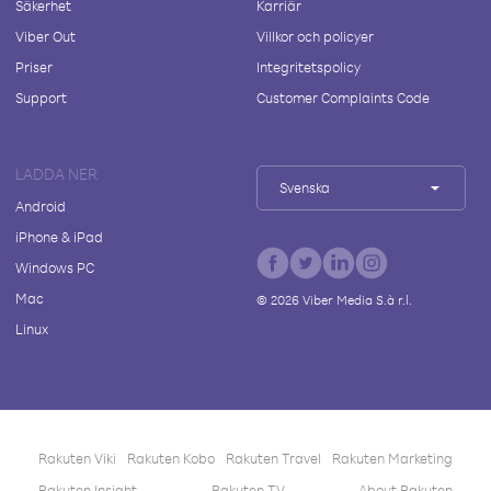
Säkerhet
Karriär
Viber Out
Villkor och policyer
Priser
Integritetspolicy
Support
Customer Complaints Code
LADDA NER
Svenska
Android
iPhone & iPad
Windows PC
Mac
©
2026
Viber Media S.à r.l.
Linux
Rakuten Viki
Rakuten Kobo
Rakuten Travel
Rakuten Marketing
Rakuten Insight
Rakuten TV
About Rakuten