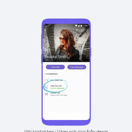
Välj kontakten i Viber och ring från deras