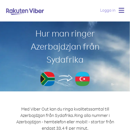
Logga in
Togg
navig
Hur man ringer
Azerbajdzjan från
Sydafrika
Med Viber Out kan du ringa kvalitetssamtal till
Azerbajdzjan från Sydafrika.
Ring alla nummer i
Azerbajdzjan - hemtelefon eller mobil! - startar från
endast 33.4 ¢ per minut.