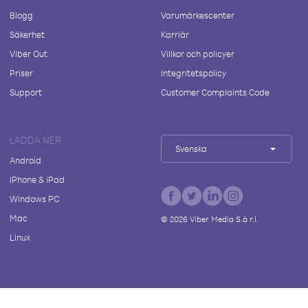
Blogg
Varumärkescenter
Säkerhet
Karriär
Viber Out
Villkor och policyer
Priser
Integritetspolicy
Support
Customer Complaints Code
LADDA NER
Svenska
Android
iPhone & iPad
Windows PC
Mac
©
2026
Viber Media S.à r.l.
Linux