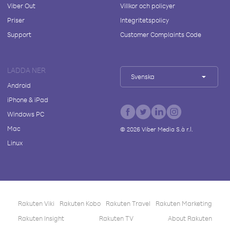
Viber Out
Villkor och policyer
Priser
Integritetspolicy
Support
Customer Complaints Code
LADDA NER
Svenska
Android
iPhone & iPad
Windows PC
Mac
©
2026
Viber Media S.à r.l.
Linux
Rakuten Viki
Rakuten Kobo
Rakuten Travel
Rakuten Marketing
Rakuten Insight
Rakuten TV
About Rakuten