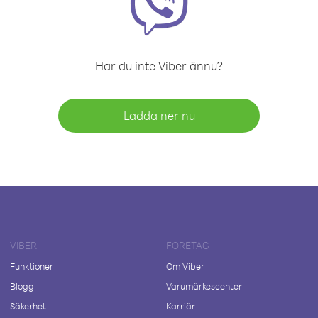
Har du inte Viber ännu?
Ladda ner nu
VIBER
FÖRETAG
Funktioner
Om Viber
Blogg
Varumärkescenter
Säkerhet
Karriär