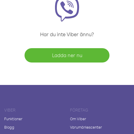
Har du inte Viber ännu?
Ladda ner nu
VIBER
FÖRETAG
Funktioner
Om Viber
Blogg
Varumärkescenter