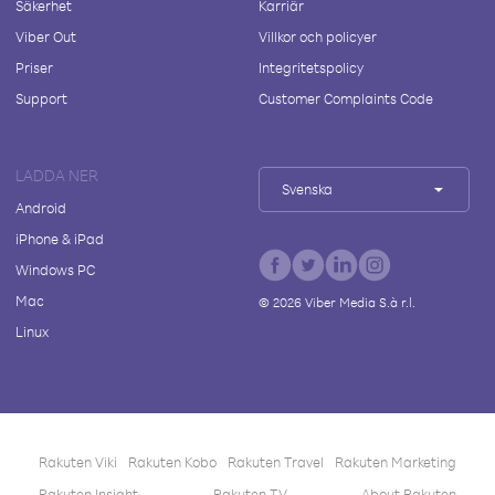
Säkerhet
Karriär
Viber Out
Villkor och policyer
Priser
Integritetspolicy
Support
Customer Complaints Code
LADDA NER
Svenska
Android
iPhone & iPad
Windows PC
Mac
©
2026
Viber Media S.à r.l.
Linux
Rakuten Viki
Rakuten Kobo
Rakuten Travel
Rakuten Marketing
Rakuten Insight
Rakuten TV
About Rakuten