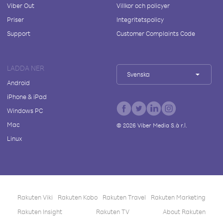
Viber Out
Villkor och policyer
Priser
Integritetspolicy
Support
Customer Complaints Code
LADDA NER
Svenska
Android
iPhone & iPad
Windows PC
Mac
©
2026
Viber Media S.à r.l.
Linux
Rakuten Viki
Rakuten Kobo
Rakuten Travel
Rakuten Marketing
Rakuten Insight
Rakuten TV
About Rakuten