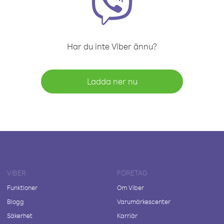
Har du inte Viber ännu?
Ladda ner nu
VIBER
FÖRETAG
Funktioner
Om Viber
Blogg
Varumärkescenter
Säkerhet
Karriär