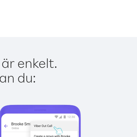
är enkelt.
kan du: