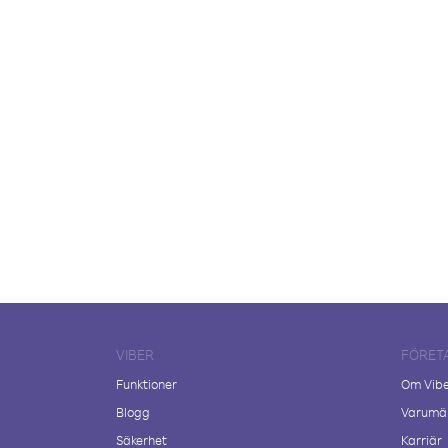
VIBER
FÖRET
Funktioner
Om Vib
Blogg
Varumär
Säkerhet
Karriär