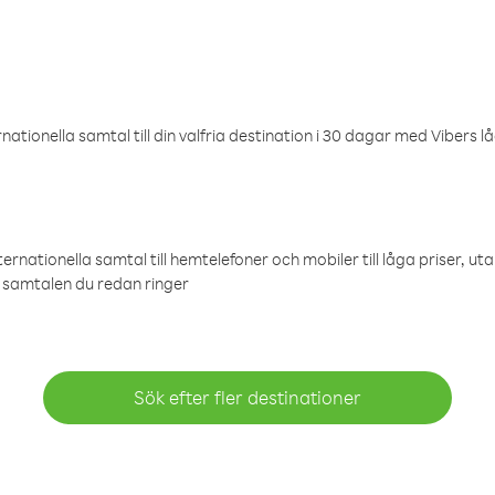
ationella samtal till din valfria destination i 30 dagar med Vibers lå
ternationella samtal till hemtelefoner och mobiler till låga priser, ut
samtalen du redan ringer
Sök efter fler destinationer