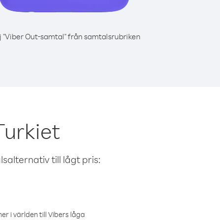
j "Viber Out-samtal" från samtalsrubriken
Turkiet
alternativ till lågt pris:
r i världen till Vibers låga