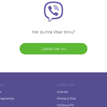
Har du inte Viber ännu?
Ladda ner nu
AG
LADDA NER
er
Android
kescenter
iPhone & iPad
Windows PC