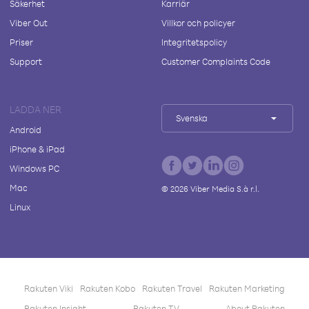
Säkerhet
Karriär
Viber Out
Villkor och policyer
Priser
Integritetspolicy
Support
Customer Complaints Code
LADDA NER
Svenska
Android
iPhone & iPad
Windows PC
Mac
©
2026
Viber Media S.à r.l.
Linux
Rakuten Viki
Rakuten Kobo
Rakuten Travel
Rakuten Marketing
Rakuten Insight
Rakuten TV
About Rakuten