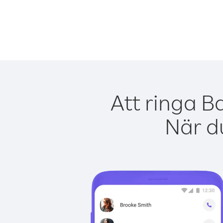
Att ringa B
När du