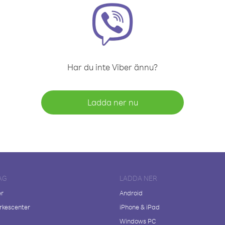
Har du inte Viber ännu?
Ladda ner nu
AG
LADDA NER
er
Android
kescenter
iPhone & iPad
Windows PC