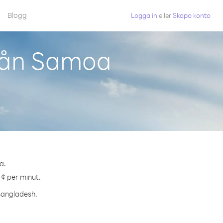
Blogg
Logga in
eller
Skapa konto
rån Samoa
a.
 ¢ per minut.
 Bangladesh.