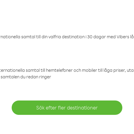
ationella samtal till din valfria destination i 30 dagar med Vibers lå
ternationella samtal till hemtelefoner och mobiler till låga priser, ut
samtalen du redan ringer
Sök efter fler destinationer