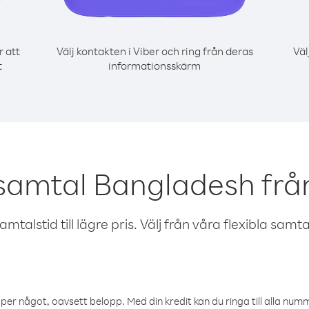
r att
Välj kontakten i Viber och ring från deras
Väl
t
informationsskärm
 samtal Bangladesh fr
talstid till lägre pris. Välj från våra flexibla samtals
öper något, oavsett belopp. Med din kredit kan du ringa till alla numme