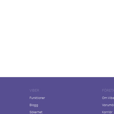
VIBER
FÖRET
Funktioner
Om Vib
Blogg
Varumär
Säkerhet
Karriär