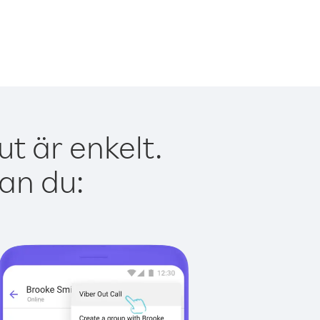
t är enkelt.
kan du: