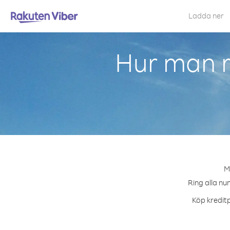
Ladda ner
Hur man r
M
Ring alla nu
Köp kreditp