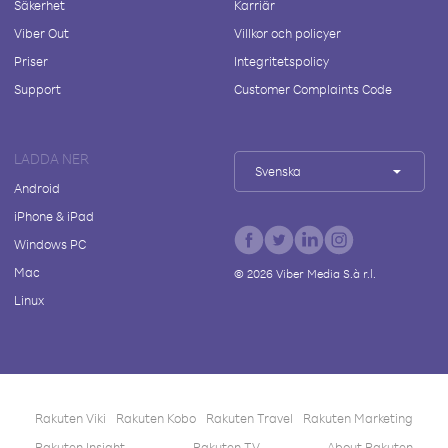
Säkerhet
Karriär
Viber Out
Villkor och policyer
Priser
Integritetspolicy
Support
Customer Complaints Code
LADDA NER
Svenska
Android
iPhone & iPad
Windows PC
Mac
©
2026
Viber Media S.à r.l.
Linux
Rakuten Viki
Rakuten Kobo
Rakuten Travel
Rakuten Marketing
Rakuten Insight
Rakuten TV
About Rakuten