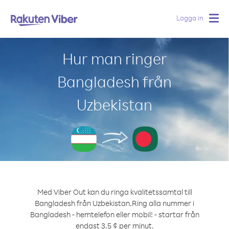
Logga in
Togg
navig
Hur man ringer
Bangladesh från
Uzbekistan
Med Viber Out kan du ringa kvalitetssamtal till
Bangladesh från Uzbekistan.
Ring alla nummer i
Bangladesh - hemtelefon eller mobil! - startar från
endast 3.5 ¢ per minut.