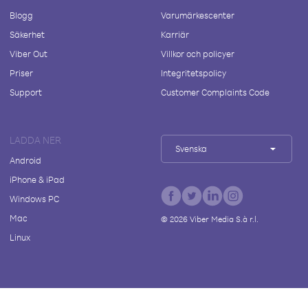
Blogg
Varumärkescenter
Säkerhet
Karriär
Viber Out
Villkor och policyer
Priser
Integritetspolicy
Support
Customer Complaints Code
LADDA NER
Svenska
Android
iPhone & iPad
Windows PC
Mac
©
2026
Viber Media S.à r.l.
Linux