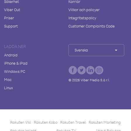
Säkerhet
Karriär
Viber Out
Villkor och policyer
Priser
Integritetspolicy
Support
Customer Complaints Code
LADDA NER
Svenska
Android
iPhone & iPad
Windows PC
Mac
©
2026
Viber Media S.à r.l.
Linux
Rakuten Viki
Rakuten Kobo
Rakuten Travel
Rakuten Marketing
Rakuten Insight
Rakuten TV
About Rakuten