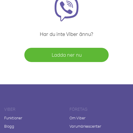
Har du inte Viber ännu?
Ladda ner nu
VIBER
FÖRETAG
Funktioner
Om Viber
Blogg
Varumärkescenter