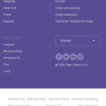
Säkerhet
Karriär
Viber Out
Villkor och policyer
Priser
Integritetspolicy
Support
Customer Complaints Code
LADDA NER
Svenska
Android
iPhone & iPad
Windows PC
Mac
©
2026
Viber Media S.à r.l.
Linux
Rakuten Viki
Rakuten Kobo
Rakuten Travel
Rakuten Marketing
Rakuten Insight
Rakuten TV
About Rakuten