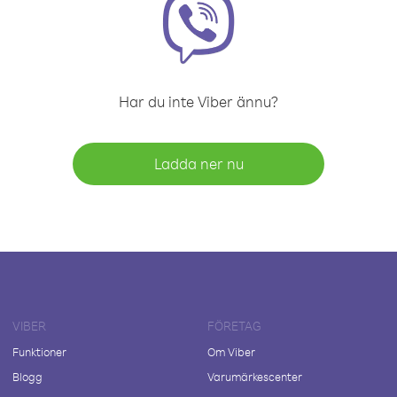
Har du inte Viber ännu?
Ladda ner nu
VIBER
FÖRETAG
Funktioner
Om Viber
Blogg
Varumärkescenter