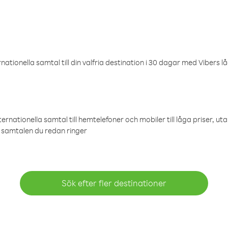
ationella samtal till din valfria destination i 30 dagar med Vibers lå
ternationella samtal till hemtelefoner och mobiler till låga priser, ut
samtalen du redan ringer
Sök efter fler destinationer