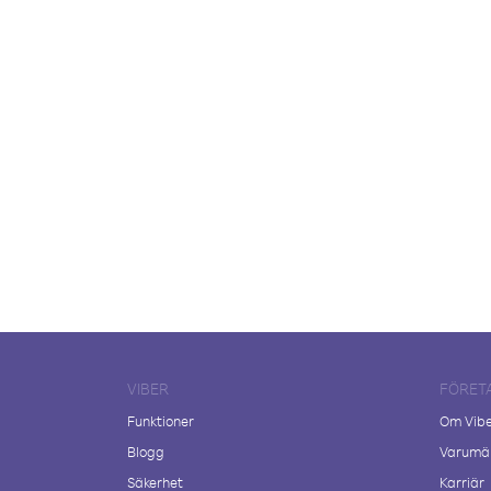
VIBER
FÖRET
Funktioner
Om Vib
Blogg
Varumär
Säkerhet
Karriär