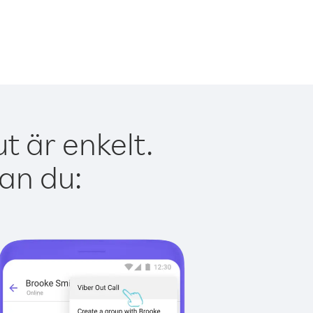
t är enkelt.
kan du: