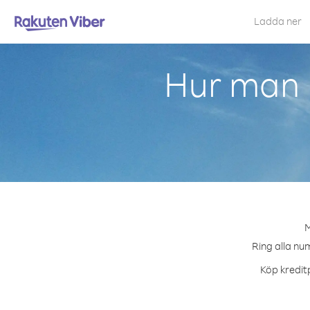
Ladda ner
Hur man r
M
Ring alla num
Köp kreditp