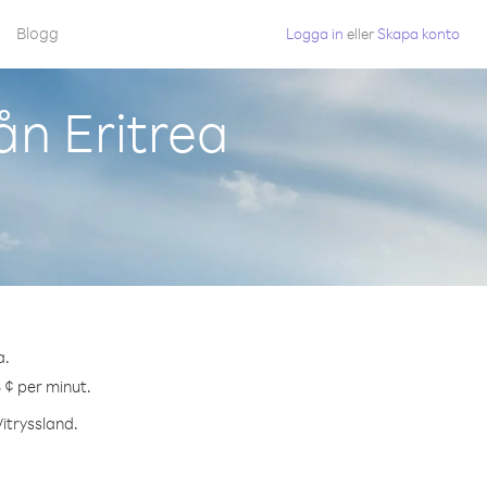
Blogg
Logga in
eller
Skapa konto
ån Eritrea
a.
5 ¢ per minut.
Vitryssland.