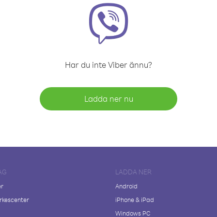
Har du inte Viber ännu?
Ladda ner nu
AG
LADDA NER
er
Android
kescenter
iPhone & iPad
Windows PC