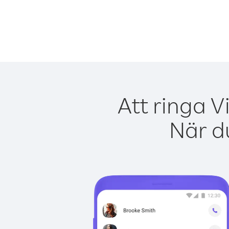
Att ringa V
När du