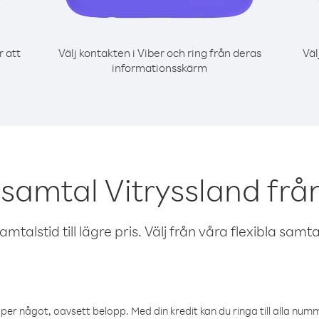
r att
Välj kontakten i Viber och ring från deras
Väl
informationsskärm
 samtal Vitryssland från
talstid till lägre pris. Välj från våra flexibla samtals
öper något, oavsett belopp. Med din kredit kan du ringa till alla numme