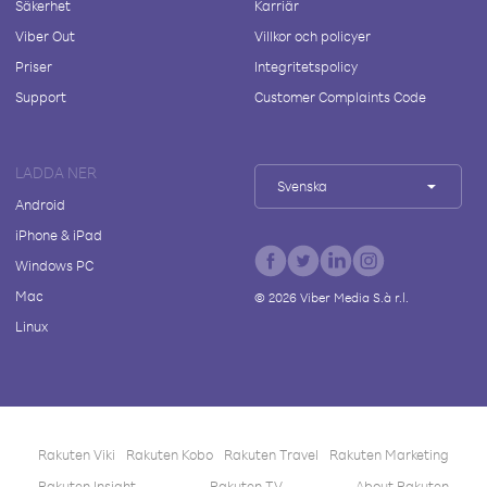
Säkerhet
Karriär
Viber Out
Villkor och policyer
Priser
Integritetspolicy
Support
Customer Complaints Code
LADDA NER
Svenska
Android
iPhone & iPad
Windows PC
Mac
©
2026
Viber Media S.à r.l.
Linux
Rakuten Viki
Rakuten Kobo
Rakuten Travel
Rakuten Marketing
Rakuten Insight
Rakuten TV
About Rakuten