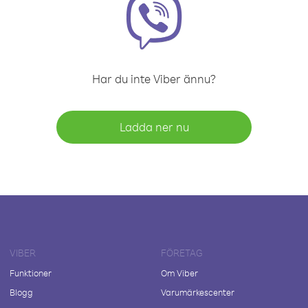
Har du inte Viber ännu?
Ladda ner nu
VIBER
FÖRETAG
Funktioner
Om Viber
Blogg
Varumärkescenter