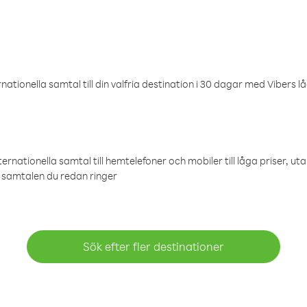
ationella samtal till din valfria destination i 30 dagar med Vibers lå
ternationella samtal till hemtelefoner och mobiler till låga priser, ut
samtalen du redan ringer
Sök efter fler destinationer