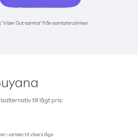
j "Viber Out-samtal" från samtalsrubriken
 Guyana
alternativ till lågt pris:
r i världen till Vibers låga