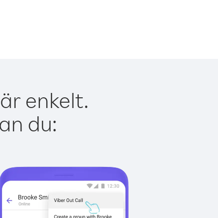
är enkelt.
kan du: