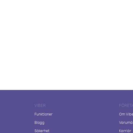
VIBER
FÖRET
Funktioner
Om Vib
Blogg
Varumär
Säkerhet
Karriär