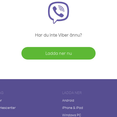
Har du inte Viber ännu?
Ladda ner nu
AG
LADDA NER
er
Android
kescenter
iPhone & iPad
Windows PC