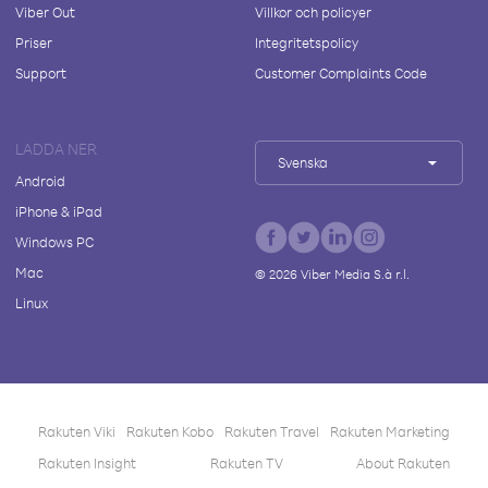
Viber Out
Villkor och policyer
Priser
Integritetspolicy
Support
Customer Complaints Code
LADDA NER
Svenska
Android
iPhone & iPad
Windows PC
Mac
©
2026
Viber Media S.à r.l.
Linux
Rakuten Viki
Rakuten Kobo
Rakuten Travel
Rakuten Marketing
Rakuten Insight
Rakuten TV
About Rakuten