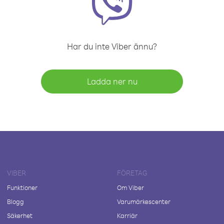
Har du inte Viber ännu?
Ladda ner nu
VIBER
FÖRETAG
Funktioner
Om Viber
Blogg
Varumärkescenter
Säkerhet
Karriär