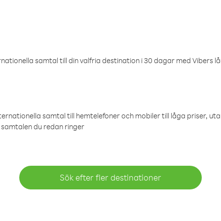
ationella samtal till din valfria destination i 30 dagar med Vibers lå
ternationella samtal till hemtelefoner och mobiler till låga priser, ut
samtalen du redan ringer
Sök efter fler destinationer