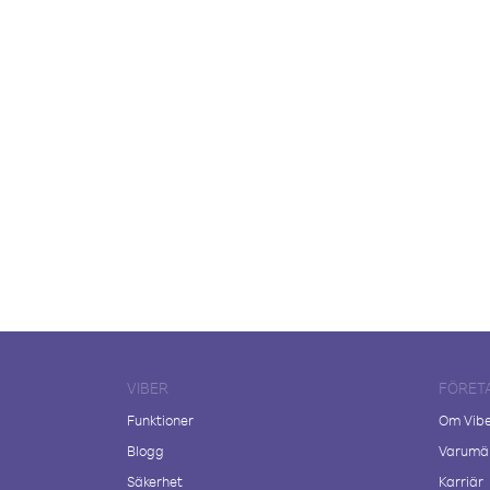
VIBER
FÖRET
Funktioner
Om Vib
Blogg
Varumär
Säkerhet
Karriär