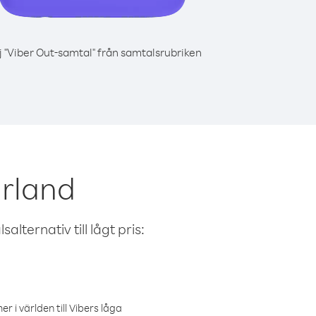
j "Viber Out-samtal" från samtalsrubriken
Irland
alternativ till lågt pris:
r i världen till Vibers låga