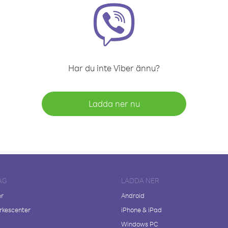
Har du inte Viber ännu?
Ladda ner nu
AG
LADDA NER
er
Android
kescenter
iPhone & iPad
Windows PC