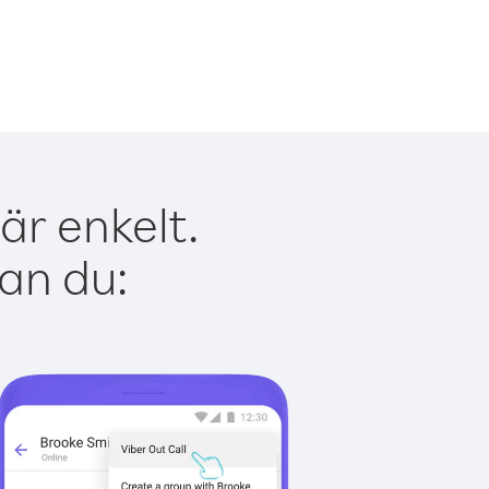
är enkelt.
kan du: