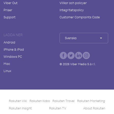
Viber Out
Villkor och policyer
Priser
Integritetspolicy
Support
Customer Complaints Code
LADDA NER
Svenska
Android
iPhone & iPad
Windows PC
Mac
©
2026
Viber Media S.à r.l.
Linux
Rakuten Viki
Rakuten Kobo
Rakuten Travel
Rakuten Marketing
Rakuten Insight
Rakuten TV
About Rakuten