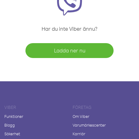
Har du inte Viber ännu?
Ladda ner nu
VIBER
FÖRETAG
Funktioner
Om Viber
Blogg
Varumärkescenter
Säkerhet
Karriär