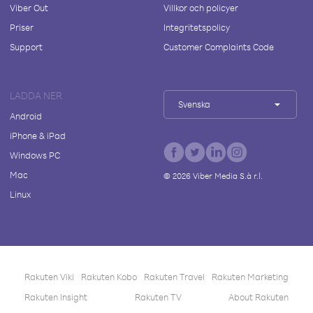
Viber Out
Villkor och policyer
Priser
Integritetspolicy
Support
Customer Complaints Code
LADDA NER
Svenska
Android
iPhone & iPad
Windows PC
Mac
©
2026
Viber Media S.à r.l.
Linux
Rakuten Viki
Rakuten Kobo
Rakuten Travel
Rakuten Marketing
Rakuten Insight
Rakuten TV
About Rakuten