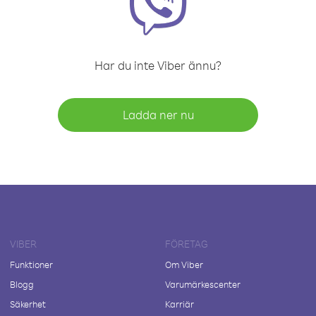
Har du inte Viber ännu?
Ladda ner nu
VIBER
FÖRETAG
Funktioner
Om Viber
Blogg
Varumärkescenter
Säkerhet
Karriär