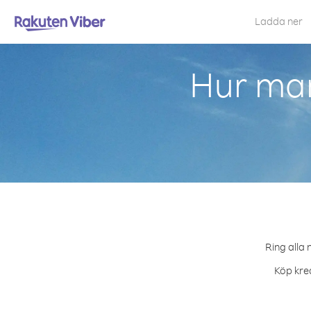
Ladda ner
Hur man
Ring alla 
Köp kred