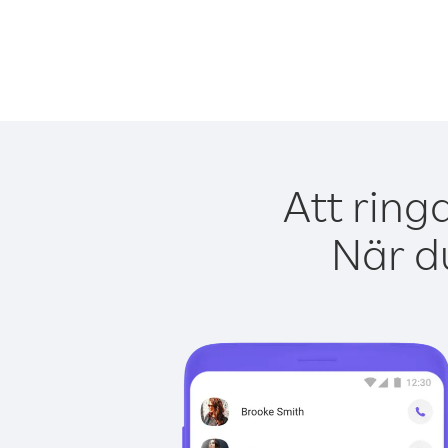
Att ring
När du