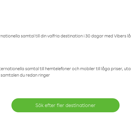
ationella samtal till din valfria destination i 30 dagar med Vibers lå
ternationella samtal till hemtelefoner och mobiler till låga priser, ut
samtalen du redan ringer
Sök efter fler destinationer