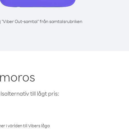
j "Viber Out-samtal" från samtalsrubriken
omoros
alternativ till lågt pris:
r i världen till Vibers låga