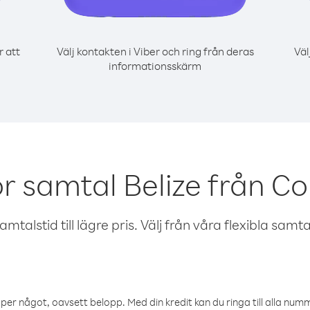
r att
Välj kontakten i Viber och ring från deras
Väl
informationsskärm
ör samtal Belize från C
talstid till lägre pris. Välj från våra flexibla samtals
öper något, oavsett belopp. Med din kredit kan du ringa till alla numme