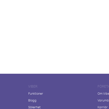
VIBER
FÖRET
Funktioner
Om Vib
Blogg
Varumär
Säkerhet
Karriär