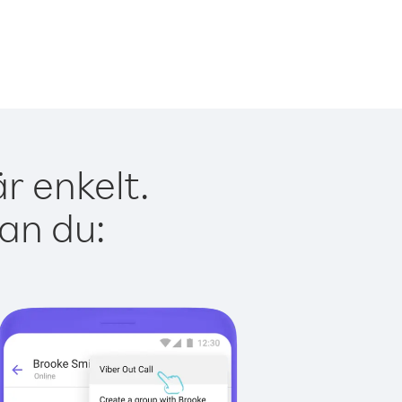
r enkelt.
kan du: