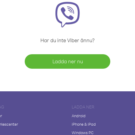
Har du inte Viber ännu?
Ladda ner nu
AG
LADDA NER
er
Android
kescenter
iPhone & iPad
Windows PC