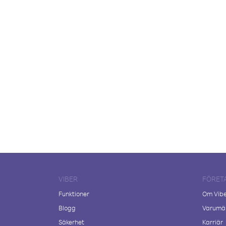
VIBER
FÖRET
Funktioner
Om Vib
Blogg
Varumär
Säkerhet
Karriär