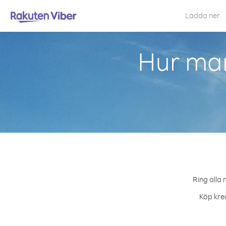
Ladda ner
Hur man
Ring alla 
Köp kred