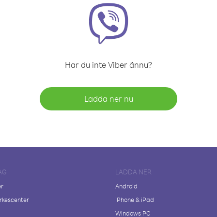
Har du inte Viber ännu?
Ladda ner nu
AG
LADDA NER
er
Android
kescenter
iPhone & iPad
Windows PC