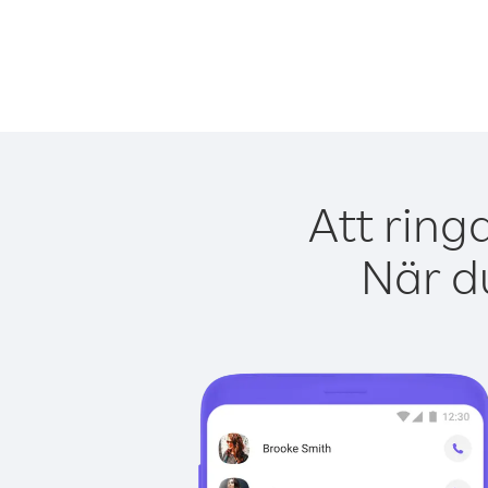
Att ring
När du