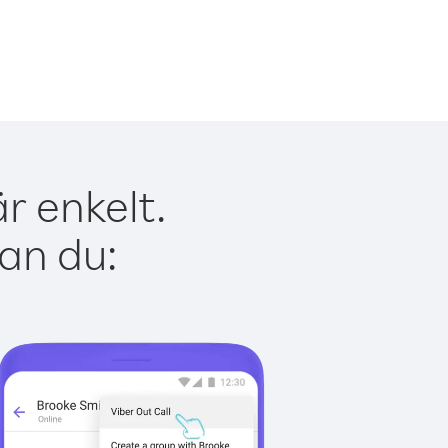
r enkelt.
kan du: