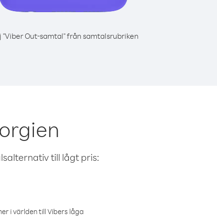
j "Viber Out-samtal" från samtalsrubriken
eorgien
alternativ till lågt pris:
r i världen till Vibers låga