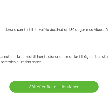
ationella samtal till din valfria destination i 30 dagar med Vibers lå
ternationella samtal till hemtelefoner och mobiler till låga priser, ut
samtalen du redan ringer
Sök efter fler destinationer