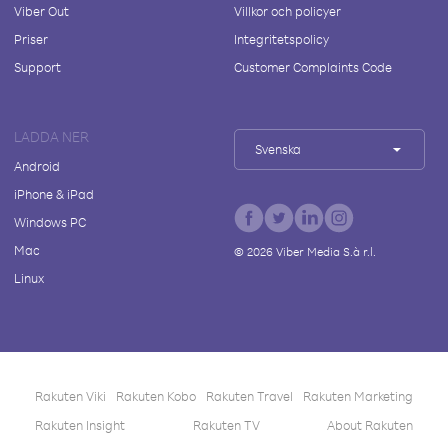
Viber Out
Villkor och policyer
Priser
Integritetspolicy
Support
Customer Complaints Code
LADDA NER
Svenska
Android
iPhone & iPad
Windows PC
Mac
©
2026
Viber Media S.à r.l.
Linux
Rakuten Viki
Rakuten Kobo
Rakuten Travel
Rakuten Marketing
Rakuten Insight
Rakuten TV
About Rakuten