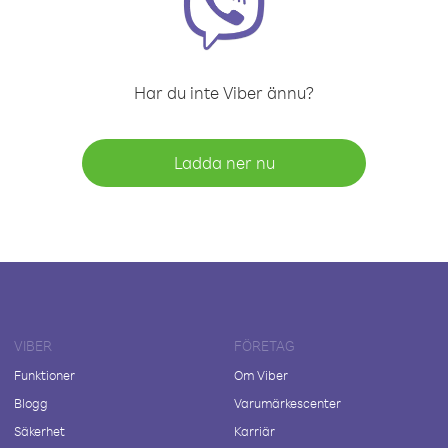
Har du inte Viber ännu?
Ladda ner nu
VIBER
FÖRETAG
Funktioner
Om Viber
Blogg
Varumärkescenter
Säkerhet
Karriär