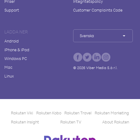
Priser
Integritetspolicy
Support
Customer Complaints Code
LADDA NER
Svenska
Android
iPhone & iPad
Windows PC
Mac
©
2026
Viber Media S.à r.l.
Linux
Rakuten Viki
Rakuten Kobo
Rakuten Travel
Rakuten Marketing
Rakuten Insight
Rakuten TV
About Rakuten