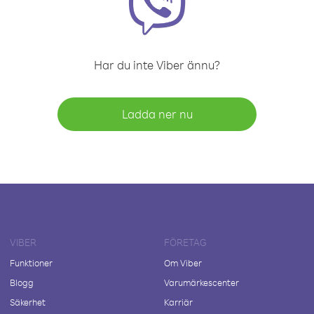
Har du inte Viber ännu?
Ladda ner nu
VIBER
FÖRETAG
Funktioner
Om Viber
Blogg
Varumärkescenter
Säkerhet
Karriär