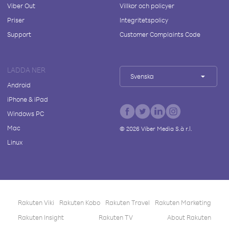
Viber Out
Villkor och policyer
Priser
Integritetspolicy
Support
Customer Complaints Code
LADDA NER
Svenska
Android
iPhone & iPad
Windows PC
Mac
©
2026
Viber Media S.à r.l.
Linux
Rakuten Viki
Rakuten Kobo
Rakuten Travel
Rakuten Marketing
Rakuten Insight
Rakuten TV
About Rakuten